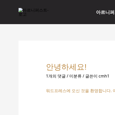
콘
텐
아르니퍼
츠
로
건
너
뛰
기
안녕하세요!
1개의 댓글
/
미분류
/ 글쓴이
cmh1
워드프레스에 오신 것을 환영합니다. 