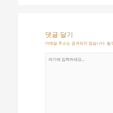
댓글 달기
이메일 주소는 공개되지 않습니다.
필
여
기
에
입
력
하
세
요...